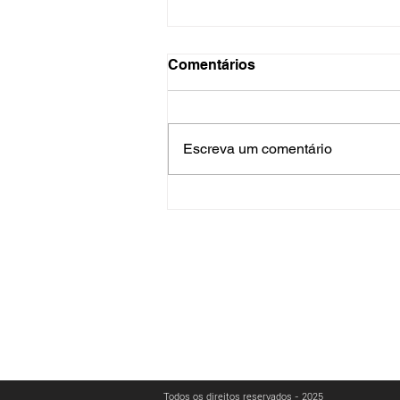
Comentários
Escreva um comentário
2º Arraiá SINDLOC JOVEM
SINDLO
Todos os direitos reservados - 2025