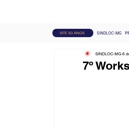
Todos posts
Artigos
Curso
SITE 30 ANOS
SINDLOC-MG
P
SINDLOC-MG
6 d
7º Work