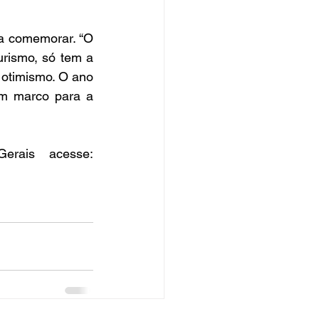
a comemorar. “O 
rismo, só tem a 
otimismo. O ano 
m marco para a 
Para conhecer mais do Observatório do Turismo de Minas Gerais acesse: 