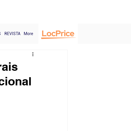
Login
S
REVISTA
More
rais
cional