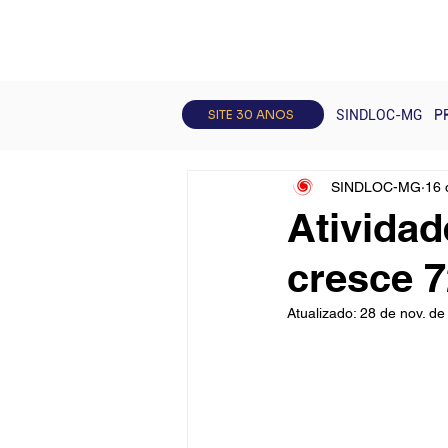
Todos posts
Artigos
Curso
SITE 30 ANOS
SINDLOC-MG
P
SINDLOC-MG
16 
Atividad
cresce 
Atualizado:
28 de nov. de