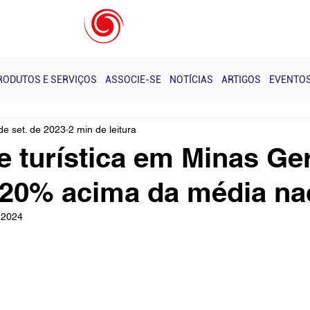
s e Eventos - Realizados
Notícias
Próximos Cursos
RODUTOS E SERVIÇOS
ASSOCIE-SE
NOTÍCIAS
ARTIGOS
EVENTO
de set. de 2023
2 min de leitura
e turística em Minas Ge
720% acima da média na
 2024