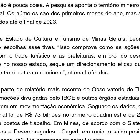
não é pouca coisa. A pesquisa aponta o território mineir
al. Os números são dos primeiros meses do ano, mas a
s até o final de 2023. 
de Estado de Cultura e Turismo de Minas Gerais, Leôni
de escolhas assertivas. “Isso comprova como as açõe
om o trade turístico e as prefeituras, em prol do des
mo no nosso estado, segue um direcionamento eficaz q
ntre a cultura e o turismo”, afirma Leônidas. 
arte do relatório mais recente do Observatório do T
rmações divulgadas pelo IBGE e outros órgãos estaduais 
uzem em movimentação econômica. Segundo os dados, o
onal foi de R$ 73 bilhões no primeiro quadrimestre de 2
s postos de trabalho. Em Minas, de acordo com o Sist
s e Desempregados - Caged, em maio, o saldo positiv
ndo 382.375 empregos no setor turístico. 