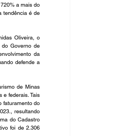
o 720% a mais do 
 tendência é de 
das Oliveira, o 
s do Governo de 
envolvimento da 
uando defende a 
urismo de Minas 
e federais. Tais 
 faturamento do 
023., resultando 
ema do Cadastro 
o foi de 2.306 