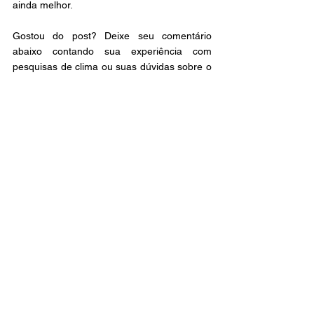
ainda melhor. 
Gostou do post? Deixe seu comentário 
abaixo contando sua experiência com 
pesquisas de clima ou suas dúvidas sobre o 
assunto. E não se esqueça de compartilhar 
esse conteúdo com outros gestores e 
empreendedores que também podem se 
beneficiar dessa informação. Até a próxima! 
Webster Barbosa
CEO e Co fundador da Webli. Engenheiro 
Mecânico pela PUC-MG, com 
especialização em Gestão Empresarial pela 
Fundação Getúlio Vargas e Fundação Dom 
Cabral. Especialista em Experiência do 
Cliente, Sucesso do Cliente e Pós-venda. 
Head em fábricas de máquinas, 
concessionárias e locadoras de veículos, 