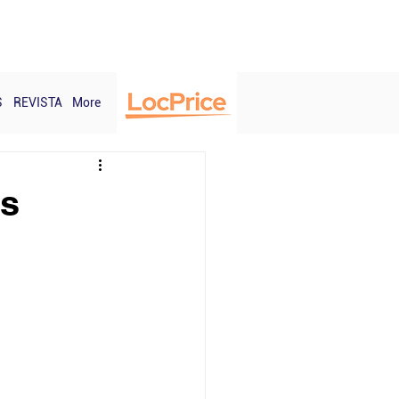
Login
S
REVISTA
More
os