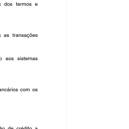
s dos termos e 
s as transações 
o aos sistemas 
ncários com os 
ão de crédito a 