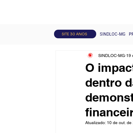
Todos posts
Artigos
Curso
SITE 30 ANOS
SINDLOC-MG
P
SINDLOC-MG
19 
O impact
dentro 
demonst
financei
Atualizado:
10 de out. de