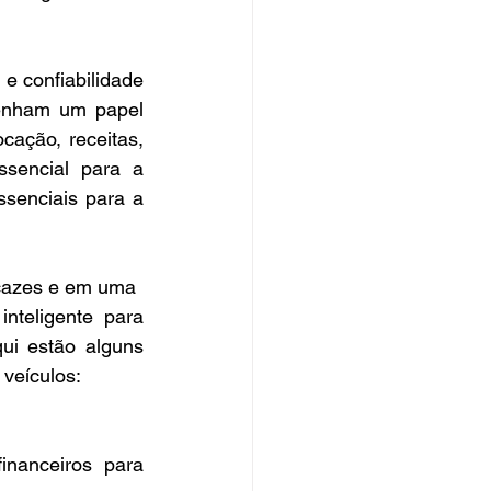
e confiabilidade 
enham um papel 
cação, receitas, 
sencial para a 
senciais para a 
icazes e em uma
nteligente para 
i estão alguns 
veículos:
inanceiros para 