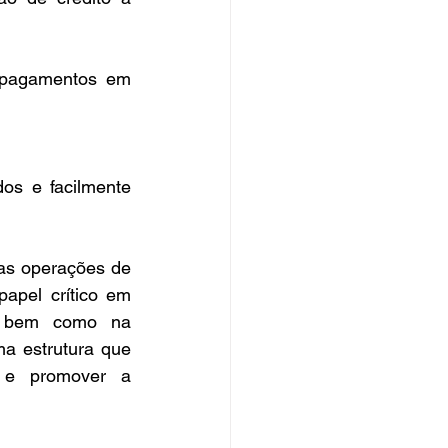
 pagamentos em 
os e facilmente 
as operações de 
pel crítico em 
, bem como na 
a estrutura que 
s e promover a 