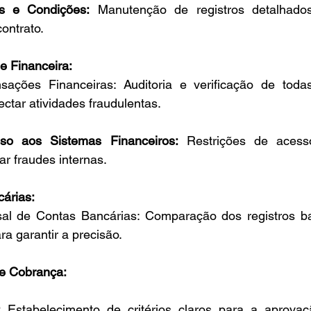
s e Condições:
 Manutenção de registros detalhado
ontrato.
e Financeira:
nsações Financeiras: Auditoria e verificação de toda
ectar atividades fraudulentas.
so aos Sistemas Financeiros:
 Restrições de acess
tar fraudes internas.
árias:
al de Contas Bancárias: Comparação dos registros ba
ra garantir a precisão.
 e Cobrança:
:
 Estabelecimento de critérios claros para a aprovaç