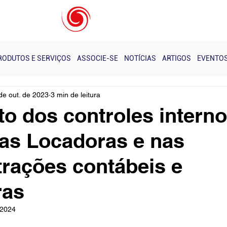
s e Eventos - Realizados
Notícias
Próximos Cursos
RODUTOS E SERVIÇOS
ASSOCIE-SE
NOTÍCIAS
ARTIGOS
EVENTO
de out. de 2023
3 min de leitura
o dos controles intern
das Locadoras e nas
rações contábeis e
ras
 2024