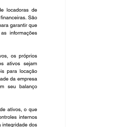
e locadoras de 
inanceiras. São 
ra garantir que 
as informações 
s, os próprios 
s ativos sejam 
s para locação 
dade da empresa 
em seu balanço 
e ativos, o que 
troles internos 
 integridade dos 