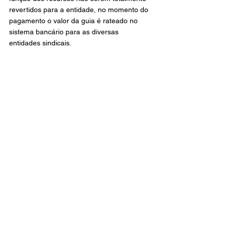
revertidos para a entidade, no momento do 
pagamento o valor da guia é rateado no 
sistema bancário para as diversas 
entidades sindicais.
Para mais informações, entre em contato 
com o SINDLOC-MG por meio do 
WhatsApp (31) 98895-1905.
Notícias
Ver tudo
Posts recentes