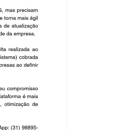
G, mas precisam 
torna mais ágil 
 de atualização 
de da empresa. 
ta realizada ao 
istema) cobrada 
esas ao definir 
eu compromisso 
lataforma é mais 
, otimização de 
pp: (31) 98895-