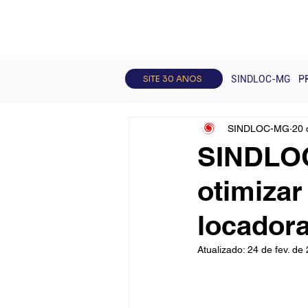
Todos posts
Artigos
Curso
SITE 30 ANOS
SINDLOC-MG
P
SINDLOC-MG
20 
SINDLOC
otimizar
locador
Atualizado:
24 de fev. de