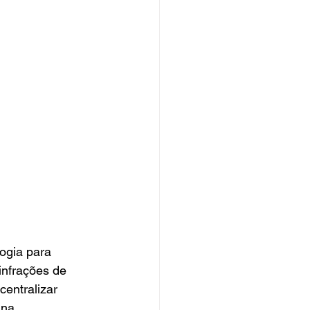
ogia para 
nfrações de 
entralizar 
 na 