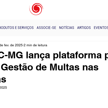
s e Eventos - Realizados
Notícias
Próximos Cursos
RODUTOS E SERVIÇOS
ASSOCIE-SE
NOTÍCIAS
ARTIGOS
EVENTO
de fev. de 2025
2 min de leitura
-MG lança plataforma 
 Gestão de Multas nas
as
 2025