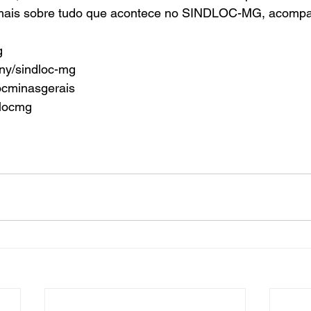
mais sobre tudo que acontece no SINDLOC-MG, acompa
g 
ny/sindloc-mg
ocminasgerais
locmg