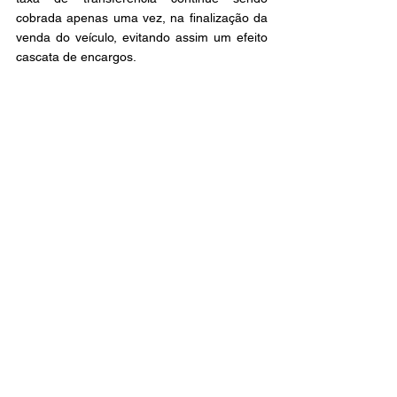
cobrada apenas uma vez, na finalização da 
venda do veículo, evitando assim um efeito 
cascata de encargos. 
O veto parcial ainda será analisado pela 
Assembleia Legislativa de Minas Gerais 
(ALMG). Para derrubá-lo, são necessários 
39 votos contrários ao veto. O SINDLOC-MG 
seguirá atento aos desdobramentos e 
reforça seu compromisso em atuar 
institucionalmente para preservar os 
interesses das locadoras e garantir um 
ambiente regulatório justo, seguro, 
constitucional e livre de privilégios e custos 
abusivos. 
Lei 25.384/2025
Lei 2.205/24
Notícias