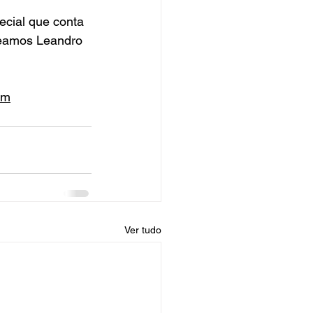
cial que conta 
eamos Leandro 
om
Ver tudo