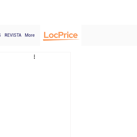
Login
S
REVISTA
More