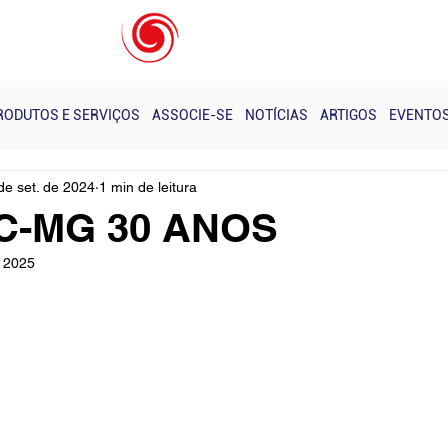
s e Eventos - Realizados
Notícias
Próximos Cursos
RODUTOS E SERVIÇOS
ASSOCIE-SE
NOTÍCIAS
ARTIGOS
EVENTO
de set. de 2024
1 min de leitura
C-MG 30 ANOS
e 2025