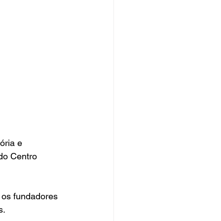
ria e 
do Centro 
 os fundadores 
s.