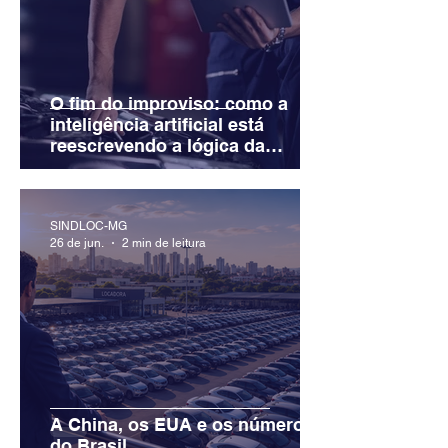
O fim do improviso: como a
inteligência artificial está
reescrevendo a lógica da
manutenção em locadoras
SINDLOC-MG
26 de jun.
2 min de leitura
A China, os EUA e os números
do Brasil