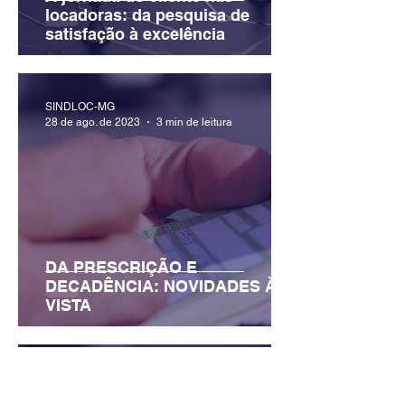
locadoras: da pesquisa de
satisfação à excelência
SINDLOC-MG
28 de ago. de 2023
3 min de leitura
DA PRESCRIÇÃO E
DECADÊNCIA: NOVIDADES À
VISTA
SINDLOC-MG
15 de ago. de 2023
2 min de leitura