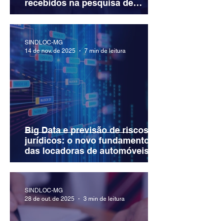
recebidos na pesquisa de
satisfação da sua locadora em
uma poderosa fonte de melhoria
contínua
SINDLOC-MG
14 de nov. de 2025
7 min de leitura
Big Data e previsão de riscos
jurídicos: o novo fundamento
das locadoras de automóveis
SINDLOC-MG
28 de out. de 2025
3 min de leitura